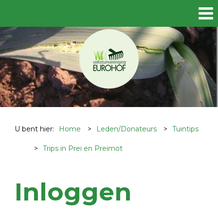
U bent hier:
Home
>
Leden/Donateurs
>
Tuintips
>
Trips in Prei en Preimot
Inloggen